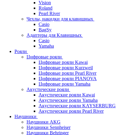
Vision
Roland
Pearl River
Чехлы, накидки для клавишных
Casio
BagSy
Адаптеры для Клавишных
Casio
Yamaha
Рояли
Цифровые рояли
Цифровые рояли Kawai
Цифровые рояли Kurzweil
Цифровые рояли Pearl River
Цифровые рояли PIANOVA
Цифровые рояли Yamaha
Акустические рояли
Акустические рояли Kawai
Акустические рояли Yamaha
Акустические рояли KAYSERBURG
Акустические рояли Pearl River
Наушники
Наушники AKG
Наушники Sennheiser
Наушники Behringer