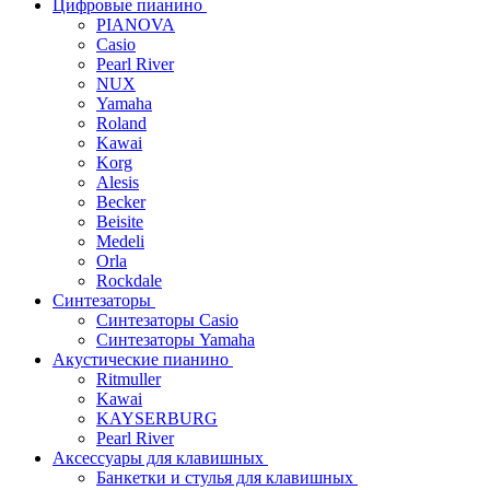
Цифровые пианино
PIANOVA
Casio
Pearl River
NUX
Yamaha
Roland
Kawai
Korg
Alesis
Becker
Beisite
Medeli
Orla
Rockdale
Синтезаторы
Синтезаторы Casio
Синтезаторы Yamaha
Акустические пианино
Ritmuller
Kawai
KAYSERBURG
Pearl River
Аксессуары для клавишных
Банкетки и стулья для клавишных