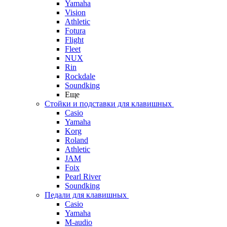
Yamaha
Vision
Athletic
Fotura
Flight
Fleet
NUX
Rin
Rockdale
Soundking
Еще
Стойки и подставки для клавишных
Casio
Yamaha
Korg
Roland
Athletic
JAM
Foix
Pearl River
Soundking
Педали для клавишных
Casio
Yamaha
M-audio