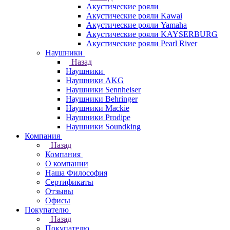
Акустические рояли
Акустические рояли Kawai
Акустические рояли Yamaha
Акустические рояли KAYSERBURG
Акустические рояли Pearl River
Наушники
Назад
Наушники
Наушники AKG
Наушники Sennheiser
Наушники Behringer
Наушники Mackie
Наушники Prodipe
Наушники Soundking
Компания
Назад
Компания
О компании
Наша Философия
Сертификаты
Отзывы
Офисы
Покупателю
Назад
Покупателю