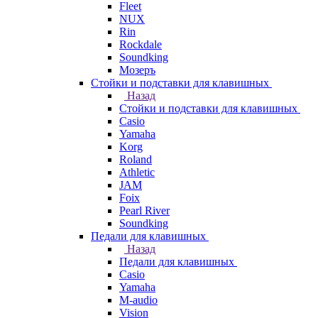
Fleet
NUX
Rin
Rockdale
Soundking
Мозеръ
Стойки и подставки для клавишных
Назад
Стойки и подставки для клавишных
Casio
Yamaha
Korg
Roland
Athletic
JAM
Foix
Pearl River
Soundking
Педали для клавишных
Назад
Педали для клавишных
Casio
Yamaha
M-audio
Vision