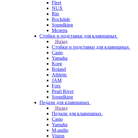
Fleet
NUX
Rin
Rockdale
Soundking
Мозеръ
Стойки и подставки для клавишных
Назад
Стойки и подставки для клавишных
Casio
Yamaha
Korg
Roland
Athletic
JAM
Foix
Pearl River
Soundking
Педали для клавишных
Назад
Педали для клавишных
Casio
Yamaha
M-audio
Vision