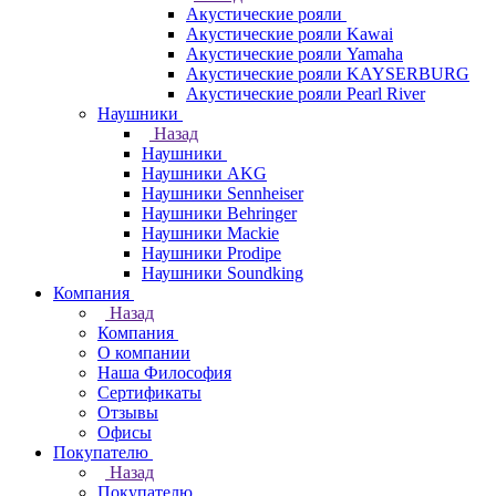
Акустические рояли
Акустические рояли Kawai
Акустические рояли Yamaha
Акустические рояли KAYSERBURG
Акустические рояли Pearl River
Наушники
Назад
Наушники
Наушники AKG
Наушники Sennheiser
Наушники Behringer
Наушники Mackie
Наушники Prodipe
Наушники Soundking
Компания
Назад
Компания
О компании
Наша Философия
Сертификаты
Отзывы
Офисы
Покупателю
Назад
Покупателю