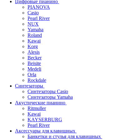
Цифровые пианино
PIANOVA
Casio
Pearl River
NUX
Yamaha
Roland
Kawai
Korg
Alesis
Becker
Beisite
Medeli
Orla
Rockdale
Синтезаторы
Синтезаторы Casio
Синтезаторы Yamaha
Акустические пианино
Ritmuller
Kawai
KAYSERBURG
Pearl River
Аксессуары для клавишных
Банкетки и стулья для клавишных