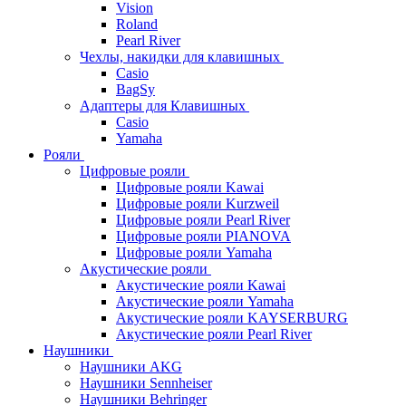
Vision
Roland
Pearl River
Чехлы, накидки для клавишных
Casio
BagSy
Адаптеры для Клавишных
Casio
Yamaha
Рояли
Цифровые рояли
Цифровые рояли Kawai
Цифровые рояли Kurzweil
Цифровые рояли Pearl River
Цифровые рояли PIANOVA
Цифровые рояли Yamaha
Акустические рояли
Акустические рояли Kawai
Акустические рояли Yamaha
Акустические рояли KAYSERBURG
Акустические рояли Pearl River
Наушники
Наушники AKG
Наушники Sennheiser
Наушники Behringer