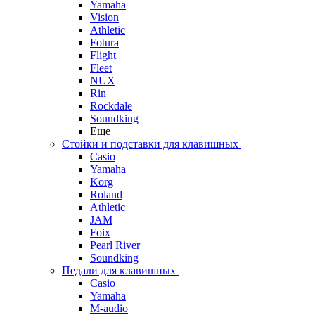
Yamaha
Vision
Athletic
Fotura
Flight
Fleet
NUX
Rin
Rockdale
Soundking
Еще
Стойки и подставки для клавишных
Casio
Yamaha
Korg
Roland
Athletic
JAM
Foix
Pearl River
Soundking
Педали для клавишных
Casio
Yamaha
M-audio