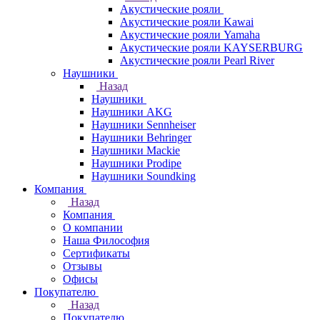
Акустические рояли
Акустические рояли Kawai
Акустические рояли Yamaha
Акустические рояли KAYSERBURG
Акустические рояли Pearl River
Наушники
Назад
Наушники
Наушники AKG
Наушники Sennheiser
Наушники Behringer
Наушники Mackie
Наушники Prodipe
Наушники Soundking
Компания
Назад
Компания
О компании
Наша Философия
Сертификаты
Отзывы
Офисы
Покупателю
Назад
Покупателю