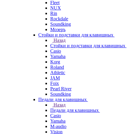
Fleet
NUX
Rin
Rockdale
Soundking
Мозеръ
Стойки и подставки для клавишных
Назад
Стойки и подставки для клавишных
Casio
Yamaha
Korg
Roland
Athletic
JAM
Foix
Pearl River
Soundking
Педали для клавишных
Назад
Педали для клавишных
Casio
Yamaha
M-audio
Vision