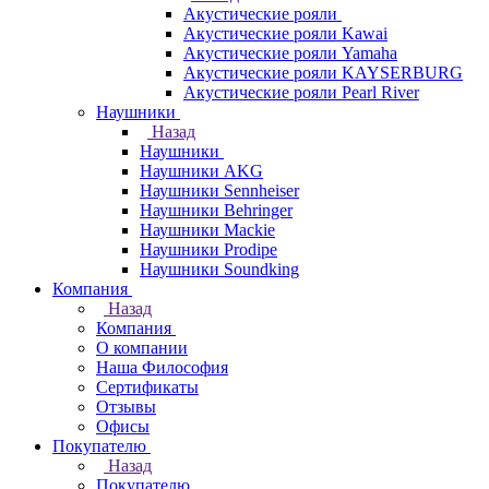
Акустические рояли
Акустические рояли Kawai
Акустические рояли Yamaha
Акустические рояли KAYSERBURG
Акустические рояли Pearl River
Наушники
Назад
Наушники
Наушники AKG
Наушники Sennheiser
Наушники Behringer
Наушники Mackie
Наушники Prodipe
Наушники Soundking
Компания
Назад
Компания
О компании
Наша Философия
Сертификаты
Отзывы
Офисы
Покупателю
Назад
Покупателю