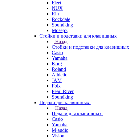
Fleet
NUX
Rin
Rockdale
Soundking
Мозеръ
Стойки и подставки для клавишных
Назад
Стойки и подставки для клавишных
Casio
Yamaha
Korg
Roland
Athletic
JAM
Foix
Pearl River
Soundking
Педали для клавишных
Назад
Педали для клавишных
Casio
Yamaha
M-audio
Vision