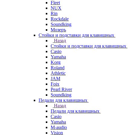
Fleet
NUX
Rin
Rockdale
Soundking
Мозеръ
Стойки и подставки для клавишных
Назад
Стойки и подставки для клавишных
Casio
Yamaha
Korg
Roland
Athletic
JAM
Foix
Pearl River
Soundking
Педали для клавишных
Назад
Педали для клавишных
Casio
Yamaha
M-audio
Vision