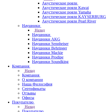
Акустические рояли
Акустические рояли Kawai
Акустические рояли Yamaha
Акустические рояли KAYSERBURG
Акустические рояли Pearl River
Наушники
Назад
Наушники
Наушники AKG
Наушники Sennheiser
Наушники Behringer
Наушники Mackie
Наушники Prodipe
Наушники Soundking
Компания
Назад
Компания
О компании
Наша Философия
Сертификаты
Отзывы
Офисы
Покупателю
Назад
Покупателю