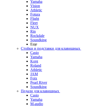
Yamaha
Vision
Athletic
Fotura
Flight
Fleet
NUX
Rin
Rockdale
Soundking
Еще
Стойки и подставки для клавишных
Casio
Yamaha
Korg
Roland
Athletic
JAM
Foix
Pearl River
Soundking
Педали для клавишных
Casio
Yamaha
M-audio