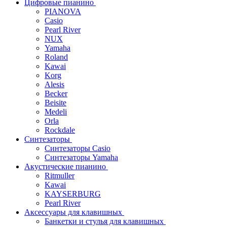
Цифровые пианино
PIANOVA
Casio
Pearl River
NUX
Yamaha
Roland
Kawai
Korg
Alesis
Becker
Beisite
Medeli
Orla
Rockdale
Синтезаторы
Синтезаторы Casio
Синтезаторы Yamaha
Акустические пианино
Ritmuller
Kawai
KAYSERBURG
Pearl River
Аксессуары для клавишных
Банкетки и стулья для клавишных