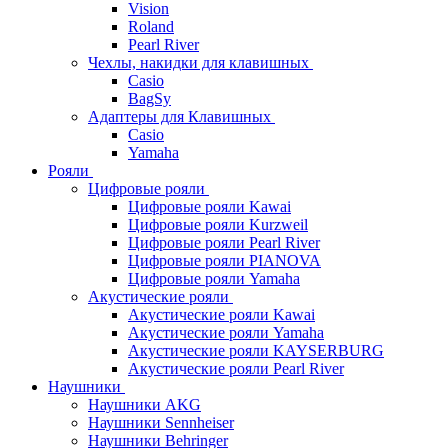
Vision
Roland
Pearl River
Чехлы, накидки для клавишных
Casio
BagSy
Адаптеры для Клавишных
Casio
Yamaha
Рояли
Цифровые рояли
Цифровые рояли Kawai
Цифровые рояли Kurzweil
Цифровые рояли Pearl River
Цифровые рояли PIANOVA
Цифровые рояли Yamaha
Акустические рояли
Акустические рояли Kawai
Акустические рояли Yamaha
Акустические рояли KAYSERBURG
Акустические рояли Pearl River
Наушники
Наушники AKG
Наушники Sennheiser
Наушники Behringer