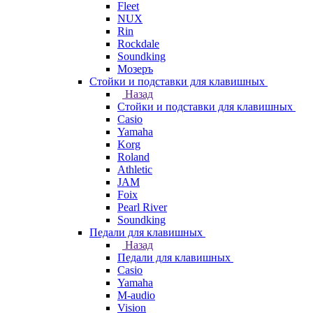
Fleet
NUX
Rin
Rockdale
Soundking
Мозеръ
Стойки и подставки для клавишных
Назад
Стойки и подставки для клавишных
Casio
Yamaha
Korg
Roland
Athletic
JAM
Foix
Pearl River
Soundking
Педали для клавишных
Назад
Педали для клавишных
Casio
Yamaha
M-audio
Vision