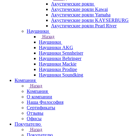
Акустические рояли
Акустические рояли Kawai
Акустические рояли Yamaha
Акустические рояли KAYSERBURG
Акустические рояли Pearl River
Наушники
Назад
Наушники
Наушники AKG
Наушники Sennheiser
Наушники Behringer
Наушники Mackie
Наушники Prodipe
Наушники Soundking
Компания
Назад
Компания
О компании
Наша Философия
Сертификаты
Отзывы
Офисы
Покупателю
Назад
Покупателю