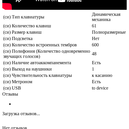
Динамическая
(си) Тип клавиатуры
механика
(си) Количество клавиш
61
(си) Размер клавиш
Полноразмерные
(си) Подсветка
Нет
(си) Количество встроенных тембров
600
(си) Полифония (Количество одновременно
48
звучащих голосов)
(си) Наличие автоаккомпанемента
Есть
(си) Выход на наушники
1
(си) Чувствительность клавиатуры
к касанию
(си) Метроном
Есть
(си) USB
to device
Отзывы
Загрузка отзывов...
Нет отзывов