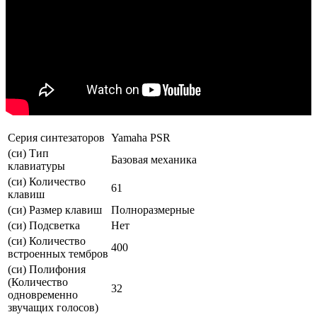
Серия синтезаторов
Yamaha PSR
(си) Тип
Базовая механика
клавиатуры
(си) Количество
61
клавиш
(си) Размер клавиш
Полноразмерные
(си) Подсветка
Нет
(си) Количество
400
встроенных тембров
(си) Полифония
(Количество
32
одновременно
звучащих голосов)