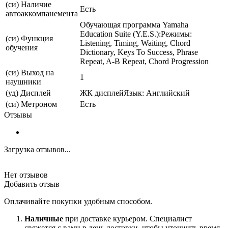
(си) Наличие
Есть
автоаккомпанемента
Обучающая программа Yamaha
Education Suite (Y.E.S.):Режимы:
(си) Функция
Listening, Timing, Waiting, Chord
обучения
Dictionary, Keys To Success, Phrase
Repeat, A-B Repeat, Chord Progression
(си) Выход на
1
наушники
(уд) Дисплей
ЖК дисплейЯзык: Английский
(си) Метроном
Есть
Отзывы
Загрузка отзывов...
Нет отзывов
Добавить отзыв
Оплачивайте покупки удобным способом.
Наличные
при доставке курьером. Специалист
свяжется с вами в день доставки, чтобы уточнить время