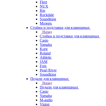
Fleet
NUX
Rin
Rockdale
Soundking
Мозеръ
Стойки и подставки для клавишных
Назад
Стойки и подставки для клавишных
Casio
Yamaha
Korg
Roland
Athletic
JAM
Foix
Pearl River
Soundking
Педали для клавишных
Назад
Педали для клавишных
Casio
Yamaha
M-audio
Vision