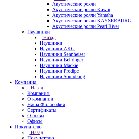
Акустические рояли
Акустические рояли Kawai
Акустические рояли Yamaha
Акустические рояли KAYSERBURG
Акустические рояли Pearl River
Наушники
Назад
Наушники
Наушники AKG
Наушники Sennheiser
Наушники Behringer
Наушники Mackie
Наушники Prodipe
Наушники Soundking
Компания
Назад
Компания
О компании
Наша Философия
Сертификаты
Отзывы
Офисы
Покупателю
Назад
Покупателю