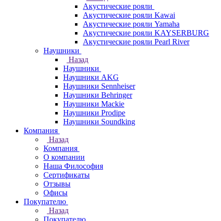
Акустические рояли
Акустические рояли Kawai
Акустические рояли Yamaha
Акустические рояли KAYSERBURG
Акустические рояли Pearl River
Наушники
Назад
Наушники
Наушники AKG
Наушники Sennheiser
Наушники Behringer
Наушники Mackie
Наушники Prodipe
Наушники Soundking
Компания
Назад
Компания
О компании
Наша Философия
Сертификаты
Отзывы
Офисы
Покупателю
Назад
Покупателю