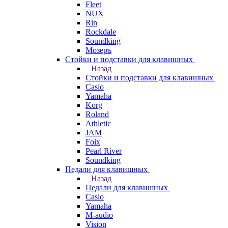
Fleet
NUX
Rin
Rockdale
Soundking
Мозеръ
Стойки и подставки для клавишных
Назад
Стойки и подставки для клавишных
Casio
Yamaha
Korg
Roland
Athletic
JAM
Foix
Pearl River
Soundking
Педали для клавишных
Назад
Педали для клавишных
Casio
Yamaha
M-audio
Vision