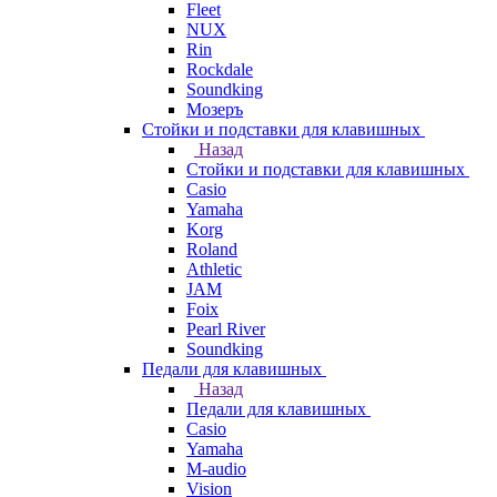
Fleet
NUX
Rin
Rockdale
Soundking
Мозеръ
Стойки и подставки для клавишных
Назад
Стойки и подставки для клавишных
Casio
Yamaha
Korg
Roland
Athletic
JAM
Foix
Pearl River
Soundking
Педали для клавишных
Назад
Педали для клавишных
Casio
Yamaha
M-audio
Vision