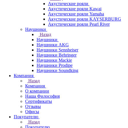
Акустические рояли
Акустические рояли Kawai
Акустические рояли Yamaha
Акустические рояли KAYSERBURG
Акустические рояли Pearl River
Наушники
Назад
Наушники
Наушники AKG
Наушники Sennheiser
Наушники Behringer
Наушники Mackie
Наушники Prodipe
Наушники Soundking
Компания
Назад
Компания
О компании
Наша Философия
Сертификаты
Отзывы
Офисы
Покупателю
Назад
Покупателю